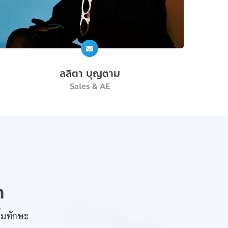
ลลิตา บุญตาม
Sales & AE
n
ิ่มทักษะ