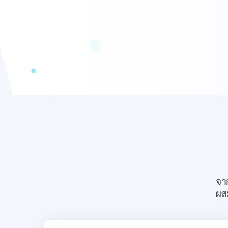
จา
ผสม