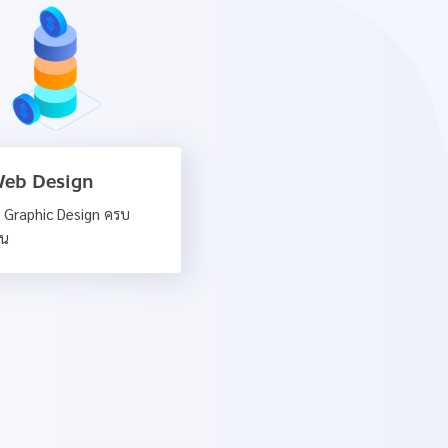
 Web Design
& Graphic Design ครบ
ิน