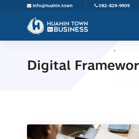
info@huahin.town
082-829-9909
Digital Framewor